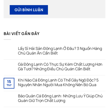
BÀI VIẾT GẦN ĐÂY
Lấy Sỉ Hải Sản Đông Lạnh Ở Đâu? 3 Nguồn Hàng
Chủ Quán Ăn Cần Biết
Không
có
Gà Đông Lạnh Có Thực Sự Kém Chất Lượng Hơn
bình
luận
Gà Tươi? Những Điều Chủ Quán Cần Biết
ở
Lấy
Không
Sỉ
có
Khi Nào Cá Đông Lạnh Có Thể Gây Ngộ Độc? 5
Hải
bình
15
Sản
luận
Nguyên Nhân Người Mua Không Nên Bỏ Qua
Th7
Đông
ở
Lạnh
Gà
Không
Ở
Đông
có
Bảo Quản Cá Đông Lạnh: Những Lưu Ý Giúp Chủ
Đâu?
Lạnh
bình
3
Có
luận
Quán Giữ Trọn Chất Lượng
Nguồn
Thực
ở
Hàng
Sự
Khi
Không
Chủ
Kém
Nào
có