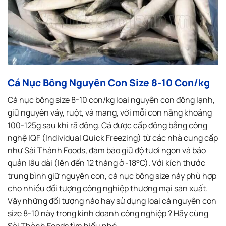
Cá Nục Bông Nguyên Con Size 8-10 Con/kg
Cá nục bông size 8-10 con/kg
loại nguyên con đông lạnh,
giữ nguyên vảy, ruột, và mang, với mỗi con nặng khoảng
100-125g sau khi rã đông. Cá được cấp đông bằng công
nghệ IQF (Individual Quick Freezing) từ các nhà cung cấp
như Sài Thành Foods, đảm bảo giữ độ tươi ngon và bảo
quản lâu dài (lên đến 12 tháng ở -18°C). Với kích thước
trung bình giữ nguyên con, cá nục bông size này phù hợp
cho nhiều đối tượng công nghiệp thương mại sản xuất.
Vậy những đối tượng nào hay sử dụng loại cá nguyên con
size 8-10 này trong kinh doanh công nghiệp ? Hãy cùng
Sài Thành Foods tìm hiểu nhé.