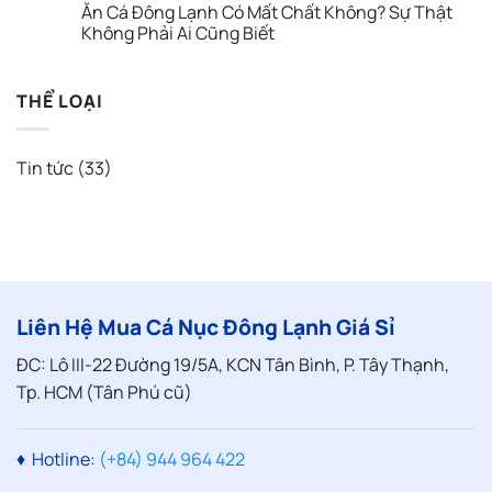
Ăn Cá Đông Lạnh Có Mất Chất Không? Sự Thật
Quán
Chất
Cá
bình
Ăn
Lượng
Đông
luận
Không Phải Ai Cũng Biết
Cần
Hơn
Lạnh
ở
Biết
Gà
Có
Bảo
Không
Tươi?
Thể
Quản
có
Những
Gây
Cá
bình
THỂ LOẠI
Điều
Ngộ
Đông
luận
Chủ
Độc?
Lạnh:
ở
Quán
5
Những
Ăn
Cần
Nguyên
Lưu
Cá
Biết
Nhân
Ý
Đông
Tin tức
(33)
Người
Giúp
Lạnh
Mua
Chủ
Có
Không
Quán
Mất
Nên
Giữ
Chất
Bỏ
Trọn
Không?
Qua
Chất
Sự
Lượng
Thật
Không
Phải
Ai
Cũng
Liên Hệ Mua Cá Nục Đông Lạnh Giá Sỉ
Biết
ĐC: Lô III-22 Đường 19/5A, KCN Tân Bình, P. Tây Thạnh,
Tp. HCM (Tân Phú cũ)
♦ Hotline:
(+84) 944 964 422