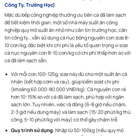
Công Ty, Trường Học)
Mặc dù bếp công nghiệp thường ưu tiên cá đã làm sạch
để tiết kiệm thời gian, một số nhà máy suất ăn công
nghiệp quy mô suất ăn nhỏ như căn tin trường học, căn
tin công ty… vẫn sử dụng cá nục bông nguyên con size 8-
10 con/kg, đặc biệt khi chi phí là yếu tố quan trọng vì size
cá nục nguyên con 8-10 con/kg có chi phí thấp hơn so với
cá đã làm sạch sẵn.
Với mỗi con 100-125g, size này đủ cho một suất ăn cá
nhân (kết hợp cơm và rau), giúp kiểm soát chi phí
(khoảng 60.000-80.000 VNĐ/kg). Cá nguyên con rẻ
hơn 10-15% so với cá đã làm sạch, phù hợp với ngân
sách lớn. Tuy nhiên, việc rã đông (6-8 giờ nếu chậm,
2-3 giờ nếu dùng máy) và làm sạch (15-20 phút/kg thủ
công, 5-10 phút/kg với máy) có thể gây chậm trễ.
Quy trình sử dụng
: Nhập từ 50-100kg (nếu quy mô