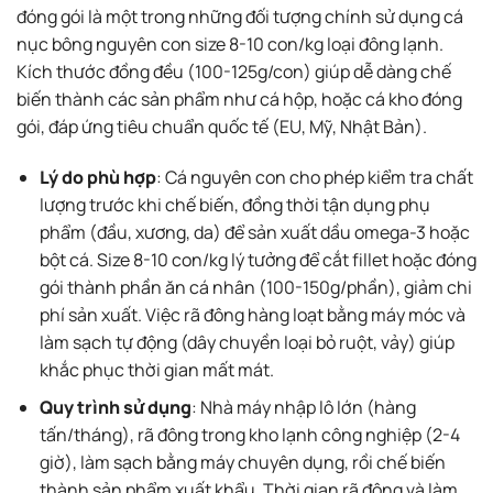
đóng gói là một trong những đối tượng chính sử dụng cá
nục bông nguyên con size 8-10 con/kg loại đông lạnh.
Kích thước đồng đều (100-125g/con) giúp dễ dàng chế
biến thành các sản phẩm như cá hộp, hoặc cá kho đóng
gói, đáp ứng tiêu chuẩn quốc tế (EU, Mỹ, Nhật Bản).
Lý do phù hợp
: Cá nguyên con cho phép kiểm tra chất
lượng trước khi chế biến, đồng thời tận dụng phụ
phẩm (đầu, xương, da) để sản xuất dầu omega-3 hoặc
bột cá. Size 8-10 con/kg lý tưởng để cắt fillet hoặc đóng
gói thành phần ăn cá nhân (100-150g/phần), giảm chi
phí sản xuất. Việc rã đông hàng loạt bằng máy móc và
làm sạch tự động (dây chuyền loại bỏ ruột, vảy) giúp
khắc phục thời gian mất mát.
Quy trình sử dụng
: Nhà máy nhập lô lớn (hàng
tấn/tháng), rã đông trong kho lạnh công nghiệp (2-4
giờ), làm sạch bằng máy chuyên dụng, rồi chế biến
thành sản phẩm xuất khẩu. Thời gian rã đông và làm