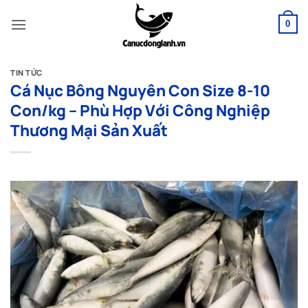
Bỏ
qua
0
nội
dung
TIN TỨC
Cá Nục Bông Nguyên Con Size 8-10
Con/kg – Phù Hợp Với Công Nghiệp
Thương Mại Sản Xuất