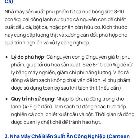
Cá)
Nhà máy sản xuất phụ phẩm từ
cá nục bông size 8-10
con/kg
loại đông lạnh sử dụng cá nguyên con để chiết
xuất dầu cá, bột cá, hoặc phân bón hữu cơ. Kích thước
này cung cấp lượng thịt và xương cân đối, phù hợp cho
quá trình nghiền và xử lý công nghiệp.
Lý do phù hợp
: Cá nguyên con giữ nguyên giá trị phụ
phẩm, giúp tối ưu hóa sản xuất. Size 8-10 con/kg dễ xử
lý bằng máy nghiền, giảm chi phí năng lượng. Việc rã
đông và làm sạch không phải vấn đề lớn, vì phụ phẩm
được sử dụng toàn bộ sau khi tách thịt (nếu cần).
Quy trình sử dụng
: Nhập lô lớn, rã đông trong kho
lạnh (4-6 giờ/tấn), làm sạch tự động hoặc trực tiếp
nghiền cả con, chiết xuất dầu và bột. Thời gian rã đông
được quản lý chặt chẽ để tránh hao hụt.
3. Nhà Máy Chế Biến Suất Ăn Công Nghiệp (Canteen