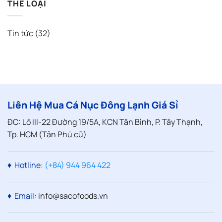
THỂ LOẠI
Người
Giúp
Lạnh
luận
Mua
Chủ
Có
ở
Không
Quán
Mất
Cách
Nên
Giữ
Chất
Nhận
Bỏ
Trọn
Không?
Biết
Tin tức
(32)
Qua
Chất
Sự
Cá
Lượng
Thật
Đông
Không
Lạnh
Phải
Bị
Ai
Rã
Cũng
Đông:
Biết
5
Dấu
Hiệu
Không
Nên
Liên Hệ Mua Cá Nục Đông Lạnh Giá Sỉ
Bỏ
Qua
ĐC: Lô III-22 Đường 19/5A, KCN Tân Bình, P. Tây Thạnh,
Tp. HCM (Tân Phú cũ)
♦ Hotline:
(+84) 944 964 422
♦ Email:
info@sacofoods.vn