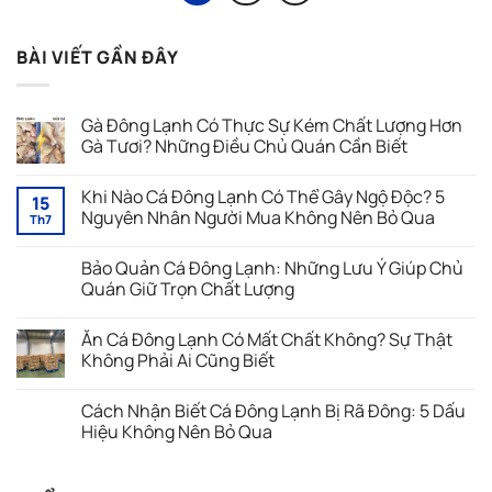
BÀI VIẾT GẦN ĐÂY
Gà Đông Lạnh Có Thực Sự Kém Chất Lượng Hơn
Gà Tươi? Những Điều Chủ Quán Cần Biết
Không
có
Khi Nào Cá Đông Lạnh Có Thể Gây Ngộ Độc? 5
bình
15
luận
Nguyên Nhân Người Mua Không Nên Bỏ Qua
Th7
ở
Gà
Không
Đông
có
Bảo Quản Cá Đông Lạnh: Những Lưu Ý Giúp Chủ
Lạnh
bình
Có
luận
Quán Giữ Trọn Chất Lượng
Thực
ở
Sự
Khi
Không
Kém
Nào
có
Ăn Cá Đông Lạnh Có Mất Chất Không? Sự Thật
Chất
Cá
bình
Lượng
Đông
luận
Không Phải Ai Cũng Biết
Hơn
Lạnh
ở
Gà
Có
Bảo
Không
Tươi?
Thể
Quản
có
Cách Nhận Biết Cá Đông Lạnh Bị Rã Đông: 5 Dấu
Những
Gây
Cá
bình
Điều
Ngộ
Đông
luận
Hiệu Không Nên Bỏ Qua
Chủ
Độc?
Lạnh:
ở
Quán
5
Những
Ăn
Không
Cần
Nguyên
Lưu
Cá
có
Biết
Nhân
Ý
Đông
bình