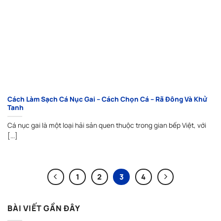
Cách Làm Sạch Cá Nục Gai – Cách Chọn Cá – Rã Đông Và Khử
Tanh
Cá nục gai là một loại hải sản quen thuộc trong gian bếp Việt, với
[...]
1
2
3
4
BÀI VIẾT GẦN ĐÂY