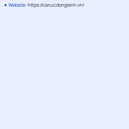
♦ Website:
https://canucdonglanh.vn
/