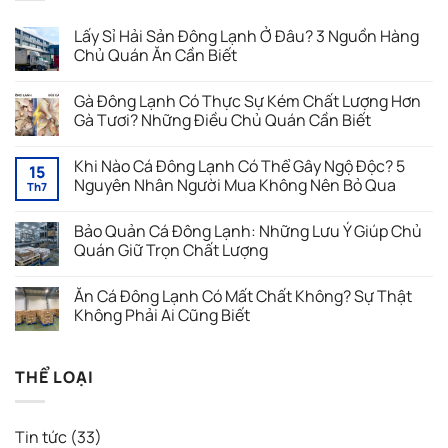
Lấy Sỉ Hải Sản Đông Lạnh Ở Đâu? 3 Nguồn Hàng
Chủ Quán Ăn Cần Biết
Không
có
Gà Đông Lạnh Có Thực Sự Kém Chất Lượng Hơn
bình
luận
Gà Tươi? Những Điều Chủ Quán Cần Biết
ở
Lấy
Không
Sỉ
có
Khi Nào Cá Đông Lạnh Có Thể Gây Ngộ Độc? 5
Hải
bình
15
Sản
luận
Nguyên Nhân Người Mua Không Nên Bỏ Qua
Th7
Đông
ở
Lạnh
Gà
Không
Ở
Đông
có
Bảo Quản Cá Đông Lạnh: Những Lưu Ý Giúp Chủ
Đâu?
Lạnh
bình
3
Có
luận
Quán Giữ Trọn Chất Lượng
Nguồn
Thực
ở
Hàng
Sự
Khi
Không
Chủ
Kém
Nào
có
Ăn Cá Đông Lạnh Có Mất Chất Không? Sự Thật
Quán
Chất
Cá
bình
Ăn
Lượng
Đông
luận
Không Phải Ai Cũng Biết
Cần
Hơn
Lạnh
ở
Biết
Gà
Có
Bảo
Không
Tươi?
Thể
Quản
có
Những
Gây
Cá
bình
THỂ LOẠI
Điều
Ngộ
Đông
luận
Chủ
Độc?
Lạnh:
ở
Quán
5
Những
Ăn
Cần
Nguyên
Lưu
Cá
Biết
Nhân
Ý
Đông
Tin tức
(33)
Người
Giúp
Lạnh