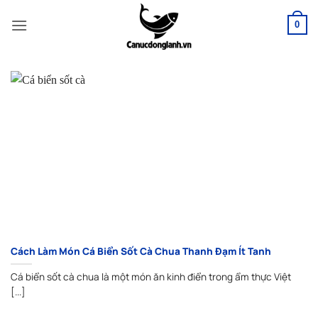
Bỏ
qua
0
nội
dung
Cách Làm Món Cá Biển Sốt Cà Chua Thanh Đạm Ít Tanh
Cá biển sốt cà chua là một món ăn kinh điển trong ẩm thực Việt
[...]