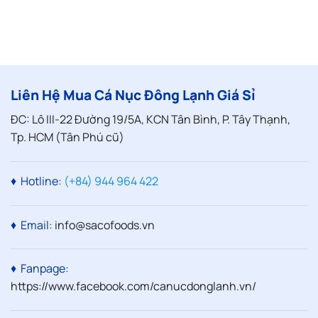
Mua
Chủ
Có
Không
Quán
Mất
Nên
Giữ
Chất
Bỏ
Trọn
Không?
Qua
Chất
Sự
Lượng
Thật
Không
Phải
Ai
Cũng
Liên Hệ Mua Cá Nục Đông Lạnh Giá Sỉ
Biết
ĐC: Lô III-22 Đường 19/5A, KCN Tân Bình, P. Tây Thạnh,
Tp. HCM (Tân Phú cũ)
♦ Hotline:
(+84) 944 964 422
♦ Email:
info@sacofoods.vn
♦ Fanpage:
https://www.facebook.com/canucdonglanh.vn/