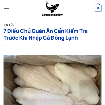
Bỏ
qua
0
nội
dung
TIN TỨC
7 Điều Chủ Quán Ăn Cần Kiểm Tra
Trước Khi Nhập Cá Đông Lạnh