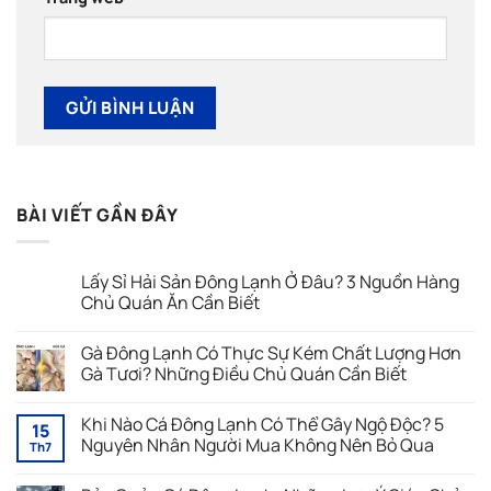
BÀI VIẾT GẦN ĐÂY
Lấy Sỉ Hải Sản Đông Lạnh Ở Đâu? 3 Nguồn Hàng
Chủ Quán Ăn Cần Biết
Không
có
Gà Đông Lạnh Có Thực Sự Kém Chất Lượng Hơn
bình
luận
Gà Tươi? Những Điều Chủ Quán Cần Biết
ở
Lấy
Không
Sỉ
có
Khi Nào Cá Đông Lạnh Có Thể Gây Ngộ Độc? 5
Hải
bình
15
Sản
luận
Nguyên Nhân Người Mua Không Nên Bỏ Qua
Th7
Đông
ở
Lạnh
Gà
Không
Ở
Đông
có